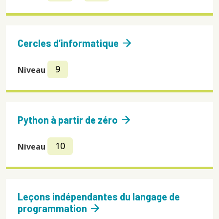
arrow_forward
Cercles d’informatique
9
Niveau
arrow_forward
Python à partir de zéro
10
Niveau
Leçons indépendantes du langage de
arrow_forward
programmation