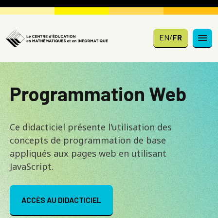
Skip to main content
EN
/
FR
Programmation Web
Ce didacticiel présente l'utilisation des
concepts de programmation de base
appliqués aux pages web en utilisant
JavaScript.
ACCÈS AU DIDACTICIEL