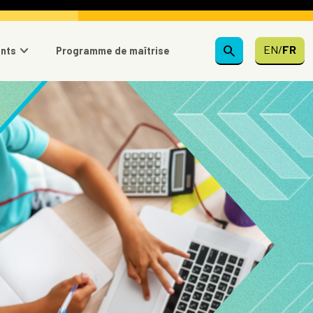
search
EN
/
FR
ents
Programme de maîtrise