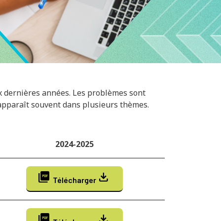
ux dernières années. Les problèmes sont
apparaît souvent dans plusieurs thèmes.
2024-2025
picture_as_pdf
download
Télécharger
picture_as_pdf
download