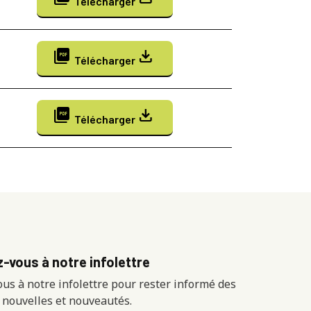
Télécharger
picture_as_pdf
download
Télécharger
picture_as_pdf
download
Télécharger
-vous à notre infolettre
ous à notre infolettre pour rester informé des
 nouvelles et nouveautés.