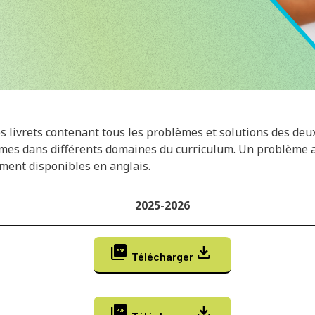
es livrets contenant tous les problèmes et solutions des de
mes dans différents domaines du curriculum. Un problème 
ement disponibles en anglais.
2025-2026
picture_as_pdf
download
Télécharger
picture_as_pdf
download