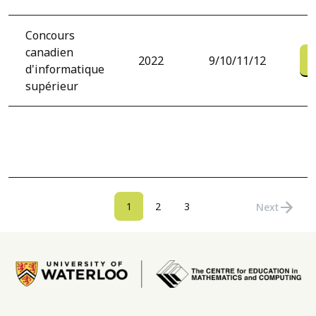
Concours
canadien
2022
9/10/11/12
d'informatique
supérieur
Pagination
arrow_forward
Current page
Page
Page
1
2
3
Next
Next page
Image