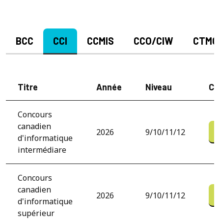
BCC
CCI
CCMIS
CCO/CIW
CTMC
Titre
Année
Niveau
Co
Concours
canadien
2026
9/10/11/12
d'informatique
intermédiare
Concours
canadien
2026
9/10/11/12
d'informatique
supérieur