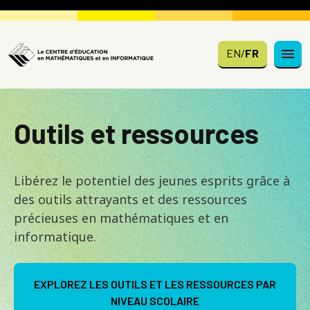
Skip to main content
EN
/
FR
Outils et ressources
Libérez le potentiel des jeunes esprits grâce à
des outils attrayants et des ressources
précieuses en mathématiques et en
informatique.
EXPLOREZ LES OUTILS ET LES RESSOURCES PAR
NIVEAU SCOLAIRE