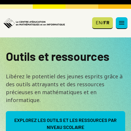
Skip to main content
EN
/
FR
Outils et ressources
Libérez le potentiel des jeunes esprits grâce à
des outils attrayants et des ressources
précieuses en mathématiques et en
informatique.
EXPLOREZ LES OUTILS ET LES RESSOURCES PAR
NIVEAU SCOLAIRE